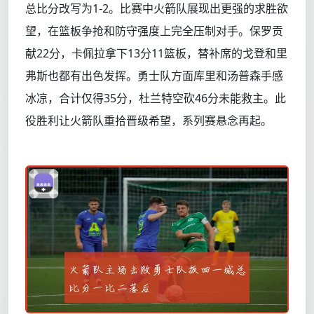
总比分改写为1-2。比赛中火箭队展现出更强的求胜欲
望，在篮板争抢和防守强度上完全压制对手。保罗贡
献22分，卡佩拉拿下13分11篮板，替补席的戈登和里
弗斯也都有出色发挥。勇士队方面库里和汤普森手感
冰凉，合计仅得35分，杜兰特空砍46分未能救主。此
役胜利让火箭队重拾晋级希望，系列赛悬念再起。