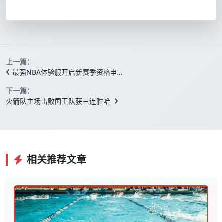
上一篇：
最强NBA体验服开启新赛季资格申…
下一篇：
火箭队主场击败国王队获三连胜哈
相关推荐文章