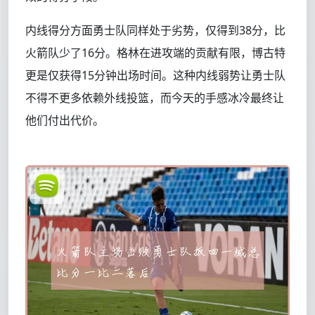
内线得分方面勇士队同样处于劣势，仅得到38分，比
火箭队少了16分。格林在进攻端的贡献有限，博古特
更是仅获得15分钟出场时间。这种内线弱势让勇士队
不得不更多依赖外线投篮，而今天的手感冰冷最终让
他们付出代价。