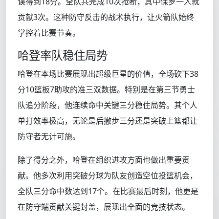
误得到18分。全队共完成10次抢断，其中保罗一人就
贡献3次。这种防守反击的战术执行，让火箭队始终
掌控着比赛节奏。
哈登率队稳住局势
哈登在本场比赛展现出超级巨星的价值，全场砍下38
分10篮板7助攻的准三双数据。特别是在第三节勇士
队追分阶段，他连续命中关键三分稳住局势。其个人
单打效率极高，无论是后撤步三分还是突破上篮都让
防守者无计可施。
除了得分之外，哈登在组织进攻方面也做出重要贡
献。他多次利用突破分球为队友创造空位投篮机会，
全队三分命中数达到17个。在比赛最后时刻，他更是
在防守端贡献关键封盖，展现出全面的竞技状态。